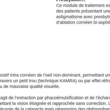
Ce module de traitement est
des patients présentant un
astigmatisme avec presbyti
d’ablation cornéen bi-asphé
ositif intra cornéen de l’oeil non-dominant, permettant u
travers un petit trou (technique KAMRA) ou par effet réfra
 ou de mauvaise qualité visuelle.
git de l’extraction par phacoémulsification et de l’échang
tant la vision éloignée et rapprochée sans correction. L
hirurgie de la cataracte mais néanmoins des phénomène