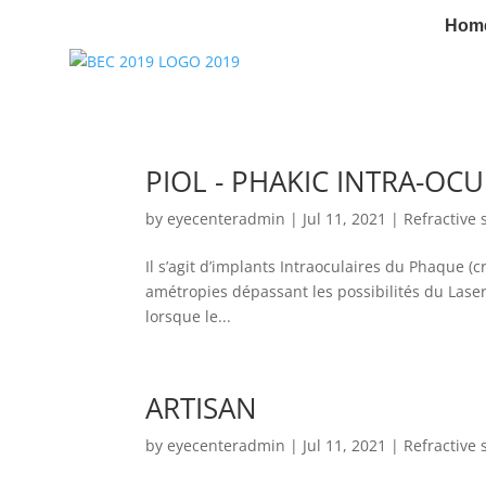
Hom
PIOL - PHAKIC INTRA-OC
by
eyecenteradmin
|
Jul 11, 2021
|
Refractive 
Il s’agit d’implants Intraoculaires du Phaque (c
amétropies dépassant les possibilités du Lase
lorsque le...
ARTISAN
by
eyecenteradmin
|
Jul 11, 2021
|
Refractive 