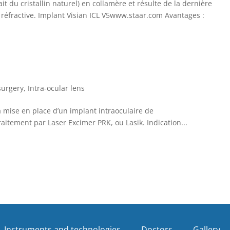
it du cristallin naturel) en collamère et résulte de la dernière
 réfractive. Implant Visian ICL V5www.staar.com Avantages :
surgery
,
Intra-ocular lens
la mise en place d’un implant intraoculaire de
 traitement par Laser Excimer PRK, ou Lasik. Indication...
Instruments and technologies
Doctors
Gallery