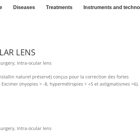
e
Diseases
Treatments
Instruments and techno
ULAR LENS
surgery
,
Intra-ocular lens
ristallin naturel préservé) conçus pour la correction des fortes
r Excimer (myopies > -8, hypermétropies > +5 et astigmatismes >6),
surgery
,
Intra-ocular lens