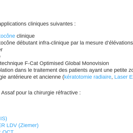
pplications cliniques suivantes :
tocône
clinique
ocône débutant infra-clinique par la mesure d’élévations
er
e
a technique F-Cat Optimised Global Monovision
ation dans le traitement des patients ayant une petite z
rgie antérieure et ancienne (
kératotomie radiaire
,
Laser E
 Assaf pour la chirurgie réfractive :
IS)
 LDV (Ziemer)
 OCT