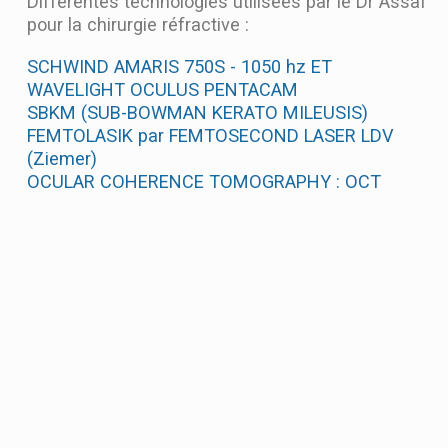
Différentes technologies utilisées par le Dr Assaf
pour la chirurgie réfractive :
SCHWIND AMARIS 750S - 1050 hz ET
WAVELIGHT OCULUS PENTACAM
SBKM (SUB-BOWMAN KERATO MILEUSIS)
FEMTOLASIK par FEMTOSECOND LASER LDV
(Ziemer)
OCULAR COHERENCE TOMOGRAPHY : OCT
CORVIS – OCULUS
Copyright © 2026 Brussels Eye Center |
Propulsé par Mon Atelier Web